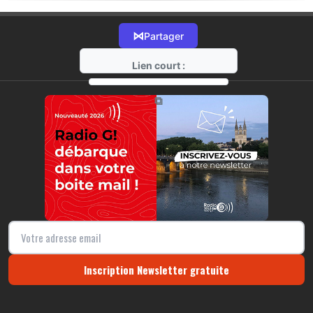
⋈
Partager
Lien court :
https://radio-g.fr?13428
⧉
Inscription Newsletter gratuite