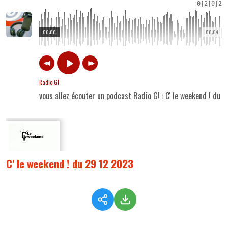
0
|
2
|
0
|
2
00:00
00:04
Radio G!
vous allez écouter un podcast Radio G! : C' le weekend ! du 
C' le weekend ! du 29 12 2023