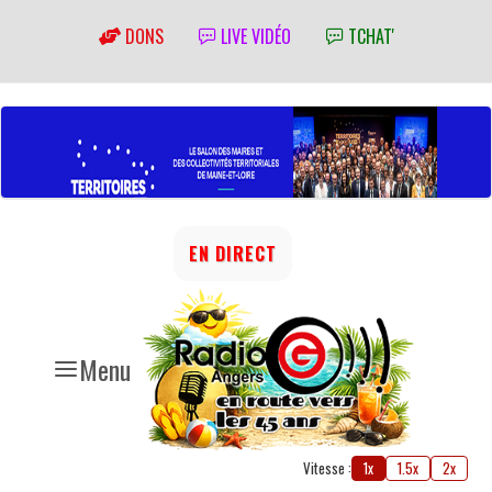
DONS
LIVE VIDÉO
TCHAT'
EN DIRECT
Menu
Vitesse :
1x
1.5x
2x