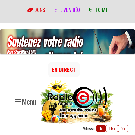
DONS
LIVE VIDÉO
TCHAT'
EN DIRECT
Menu
Vitesse :
1x
1.5x
2x