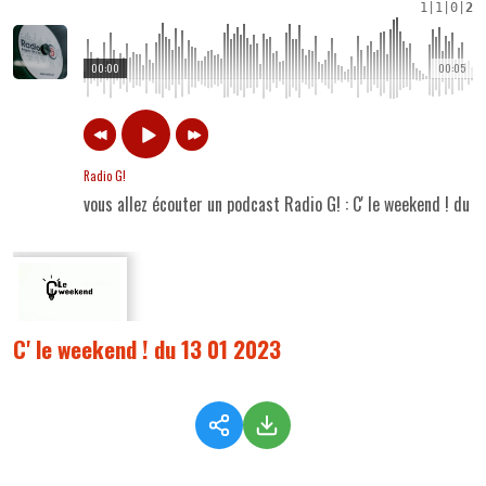
1
|
1
|
0
|
2
00:00
00:05
Radio G!
vous allez écouter un podcast Radio G! : C' le weekend ! du 
C' le weekend ! du 13 01 2023