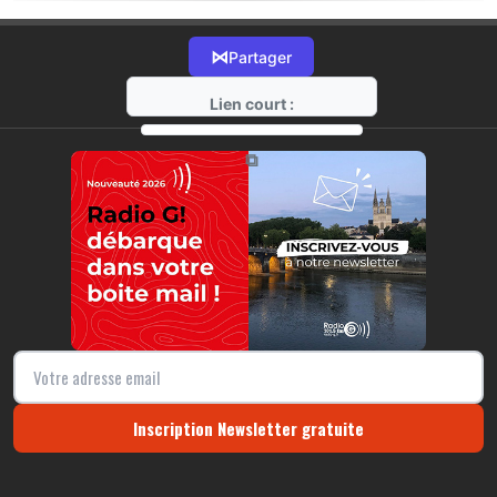
⋈
Partager
Lien court :
https://radio-g.fr?10469
⧉
Inscription Newsletter gratuite