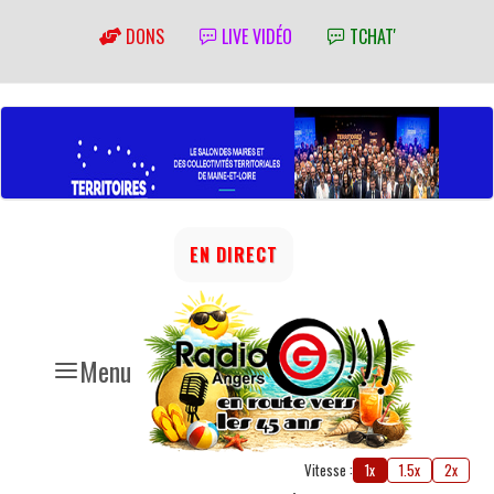
DONS
LIVE VIDÉO
TCHAT'
EN DIRECT
Menu
Vitesse :
1x
1.5x
2x