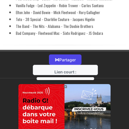
Vanilla Fudge - Led Zeppelin - Robin Trower - Carlos Santana
Elton John - David Bowie - Mick Fleetwood - Rory Gallagher
Toto - 38 Special - Charlélie Couture - Jacques Higelin
The Band - The Nits - Alabama - The Doobie Brothers
Bad Company - Fleetwood Mac - Sixto Rodriguez - JS Ondara
⋈
Partager
Lien court :
https://radio-g.fr?12241
⧉