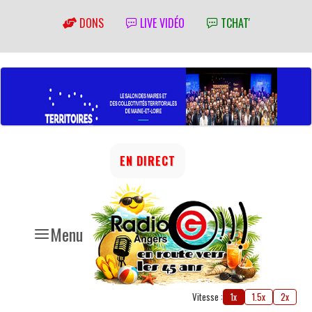
DONS
LIVE VIDÉO
TCHAT'
EN DIRECT
Menu
Vitesse :
1x
1.5x
2x