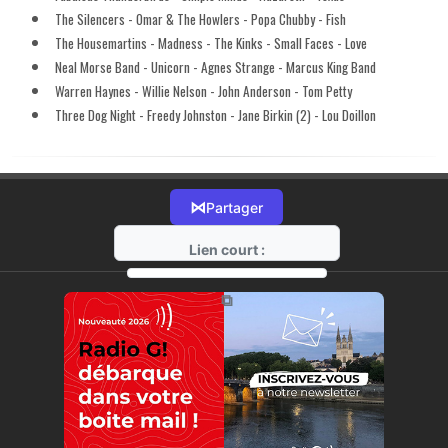
The Silencers - Omar & The Howlers - Popa Chubby - Fish
The Housemartins - Madness - The Kinks - Small Faces - Love
Neal Morse Band - Unicorn - Agnes Strange - Marcus King Band
Warren Haynes - Willie Nelson - John Anderson - Tom Petty
Three Dog Night - Freedy Johnston - Jane Birkin (2) - Lou Doillon
⋈
Partager
Lien court :
https://radio-g.fr?12084
⧉