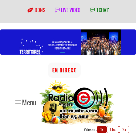
DONS
LIVE VIDÉO
TCHAT'
EN DIRECT
Menu
Vitesse :
1x
1.5x
2x