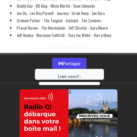
Buddy Guy - BB King - Moon Martin - Dave Edmunds
Joe Ely - Lee Roy Parnell - Journey - Uriah Heep - Ian Dury
Graham Parker - The Tangent - Enchant - The Zombies
Procol Harum - The Marmalade - Jeff Christie - Gary Moore
Jeff Healey - Marianne Faithfull - Tony Joe White - Harry Manx
⋈
Partager
Lien court :
https://radio-g.fr?12034
⧉