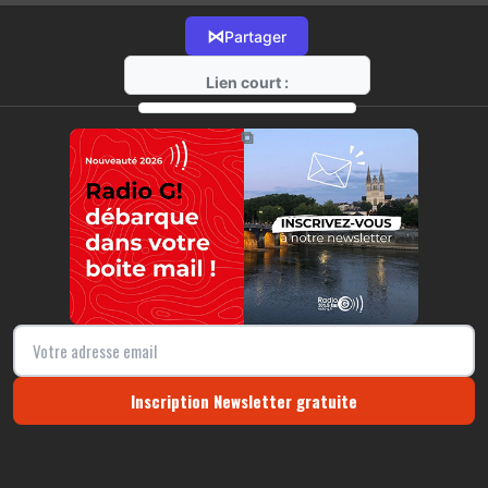
⋈
Partager
Lien court :
https://radio-g.fr?11940
⧉
Inscription Newsletter gratuite