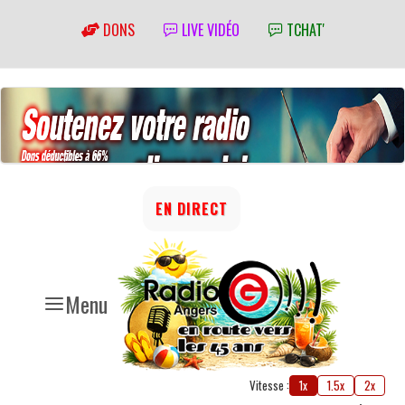
DONS
LIVE VIDÉO
TCHAT'
EN DIRECT
Menu
Vitesse :
1x
1.5x
2x