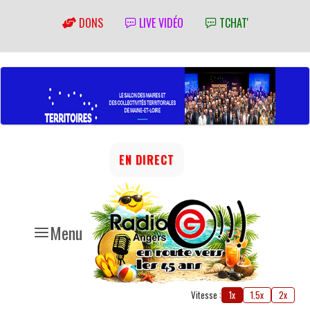
DONS
LIVE VIDÉO
TCHAT'
EN DIRECT
Menu
Vitesse :
1x
1.5x
2x