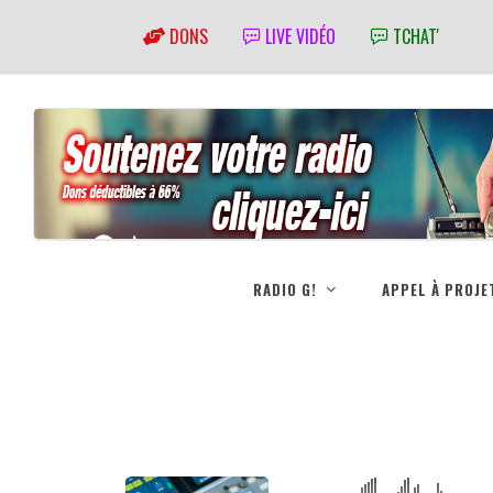
DONS
LIVE VIDÉO
TCHAT'
RADIO G!
APPEL À PROJE