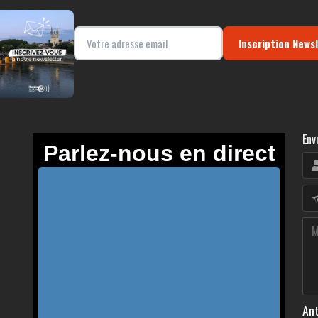
Inscription News
Env
Ant