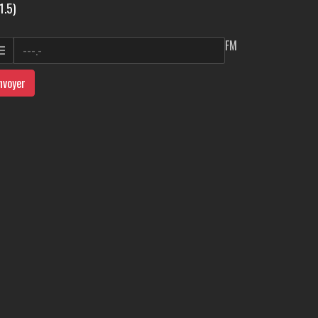
1.5)
FM
nvoyer