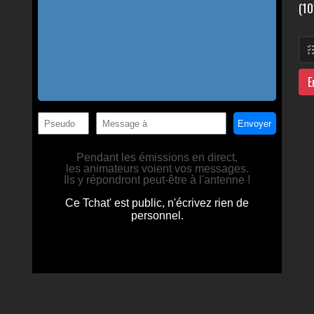
(10
E