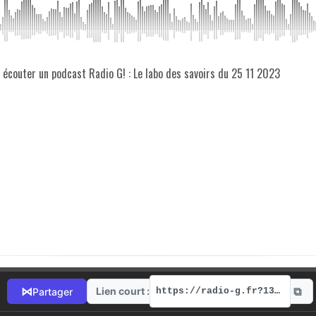
z écouter un podcast Radio G! : Le labo des savoirs du 25 11 2023
⧉
⋈
Lien court :
Partager
https://radio-g.fr?13276