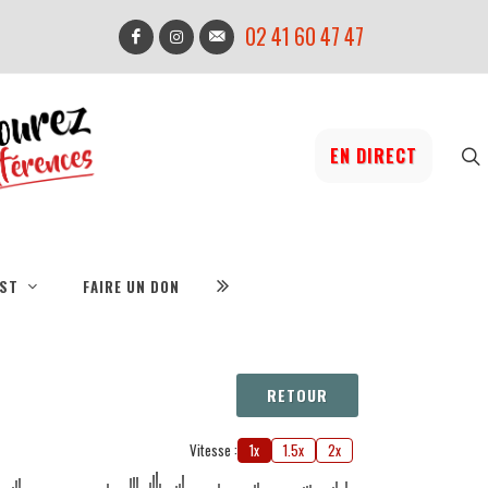
02 41 60 47 47
EN DIRECT
IST
FAIRE UN DON
RETOUR
Vitesse :
1x
1.5x
2x