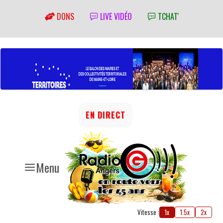
DONS
LIVE VIDÉO
TCHAT'
EN DIRECT
Menu
Vitesse :
1x
1.5x
2x