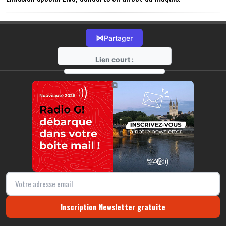
⋈
Partager
Lien court :
https://radio-g.fr?14638
⧉
Inscription Newsletter gratuite