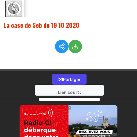
La case de Seb du 19 10 2020
⋈
Partager
Lien court :
https://radio-g.fr?5819
⧉