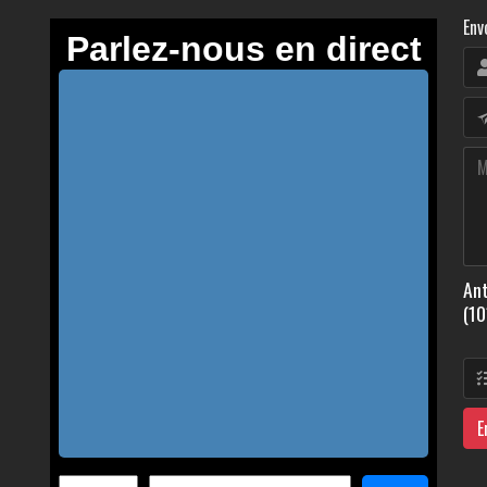
Env
Ant
(10
E