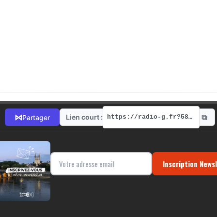
⧉
⋈
Lien court :
Partager
https://radio-g.fr?5814
Inscription News