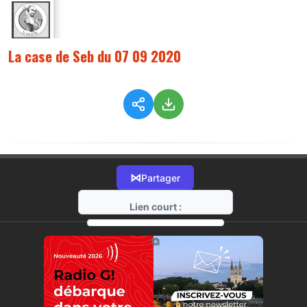
La case de Seb du 07 09 2020
⋈
Partager
Lien court :
https://radio-g.fr?2759
⧉