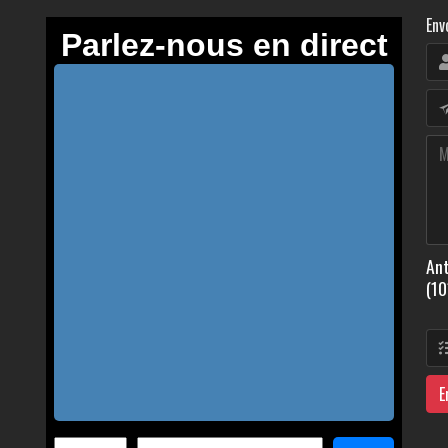
Env
Ant
(10
E