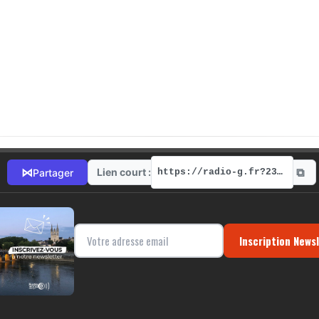
⧉
⋈
Lien court :
Partager
https://radio-g.fr?2370
Inscription News