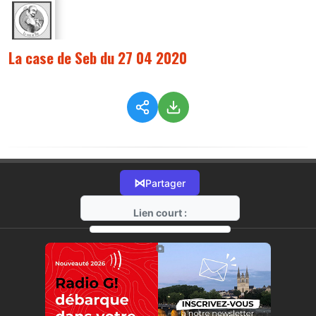
La case de Seb du 27 04 2020
⋈
Partager
Lien court :
https://radio-g.fr?2094
⧉