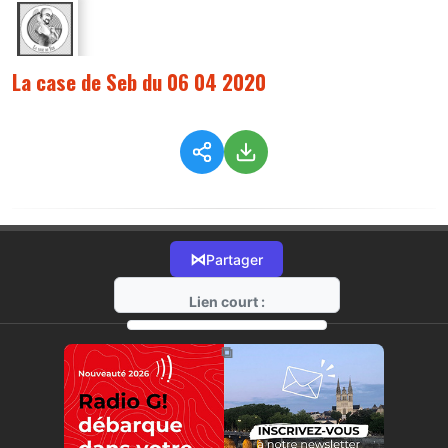
La case de Seb du 06 04 2020
⋈
Partager
Lien court :
https://radio-g.fr?2051
⧉