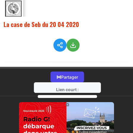
La case de Seb du 20 04 2020
⋈
Partager
Lien court :
https://radio-g.fr?2050
⧉