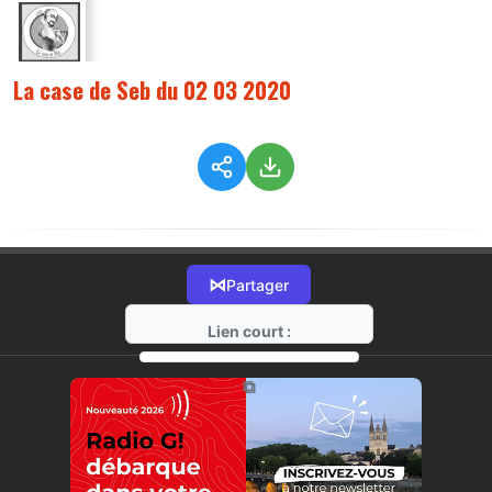
La case de Seb du 02 03 2020
⋈
Partager
Lien court :
https://radio-g.fr?1640
⧉