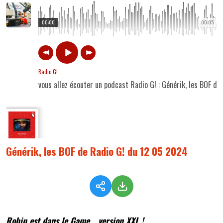
00:00
00:05
Radio G!
vous allez écouter un podcast Radio G! : Générik, les BOF d
Générik, les BOF de Radio G! du 12 05 2024
Robin est dans le Game... version XXL !