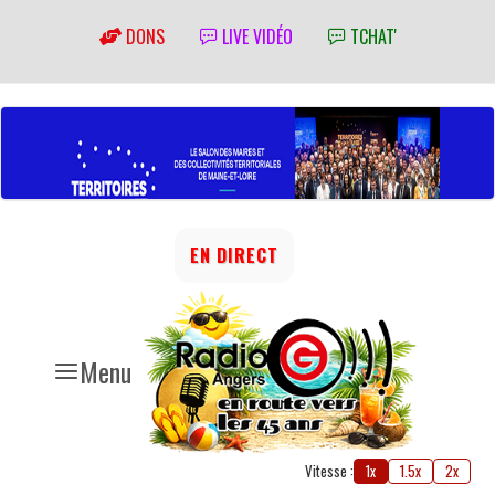
DONS
LIVE VIDÉO
TCHAT'
EN DIRECT
Menu
Vitesse :
1x
1.5x
2x