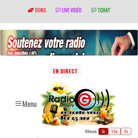
DONS
LIVE VIDÉO
TCHAT'
EN DIRECT
Menu
Vitesse :
1x
1.5x
2x