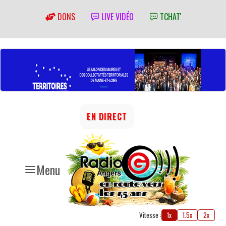
DONS
LIVE VIDÉO
TCHAT'
EN DIRECT
Menu
Vitesse :
1x
1.5x
2x