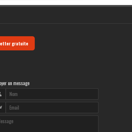
letter gratuite
oyer un message