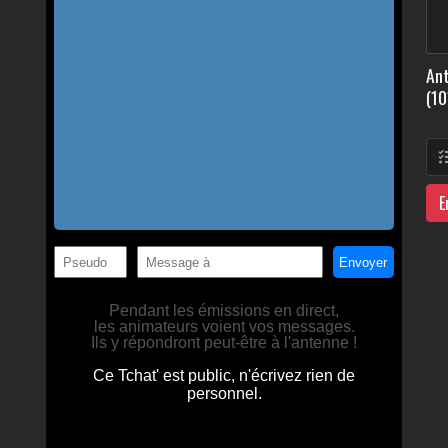
Ant
(10
E