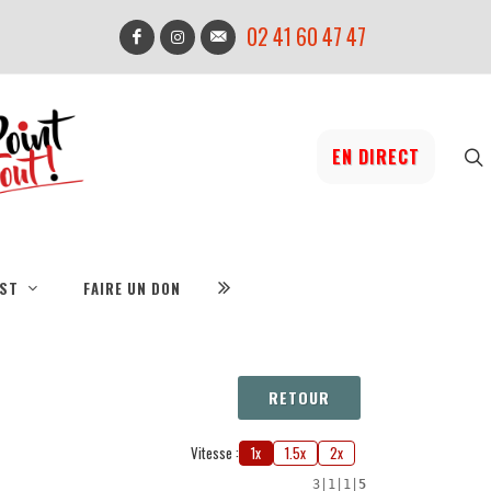
02 41 60 47 47
EN DIRECT
IST
FAIRE UN DON
RETOUR
Vitesse :
1x
1.5x
2x
3
|
1
|
1
|
5