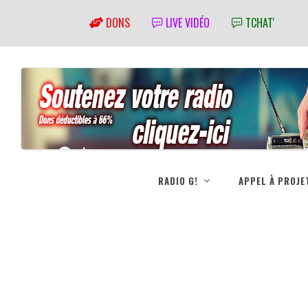
DONS
LIVE VIDÉO
TCHAT'
RADIO G!
APPEL À PROJE