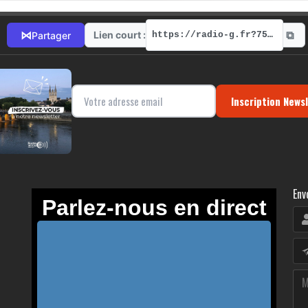
⧉
⋈
Lien court :
Partager
https://radio-g.fr?7536
Inscription News
Env