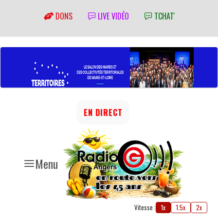
DONS
LIVE VIDÉO
TCHAT'
EN DIRECT
Menu
Vitesse :
1x
1.5x
2x