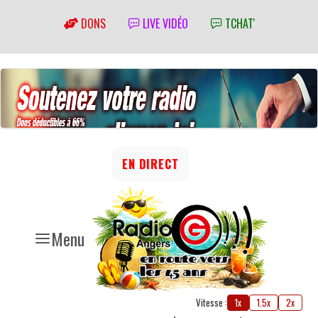
DONS
LIVE VIDÉO
TCHAT'
EN DIRECT
Menu
Vitesse :
1x
1.5x
2x