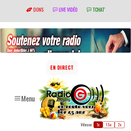
DONS
LIVE VIDÉO
TCHAT'
EN DIRECT
Menu
Vitesse :
1x
1.5x
2x