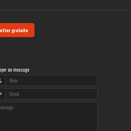
letter gratuite
oyer un message