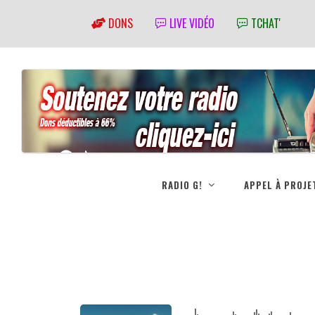
DONS
LIVE VIDÉO
TCHAT'
RADIO G!
APPEL À PROJE