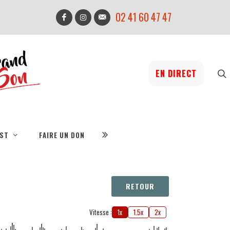
02 41 60 47 47
EN DIRECT
IST
FAIRE UN DON
RETOUR
Vitesse :
1x
1.5x
2x