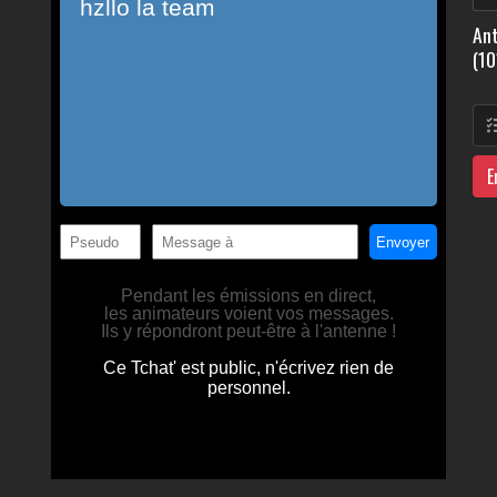
Ant
(10
E