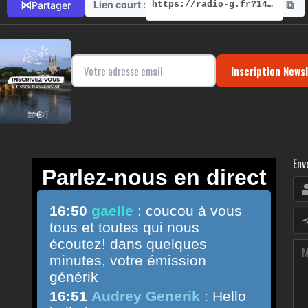
⧉
⋈
Lien court :
Partager
https://radio-g.fr?14671
Inscription News
Env