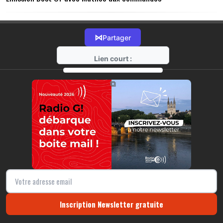
⋈
Partager
Lien court :
https://radio-g.fr?14622
⧉
Inscription Newsletter gratuite