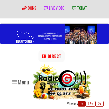
DONS
LIVE VIDÉO
TCHAT'
EN DIRECT
Menu
Vitesse :
1x
1.5x
2x