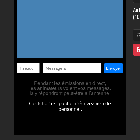
Ant
(10
E