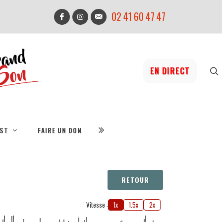
02 41 60 47 47
EN DIRECT
IST
FAIRE UN DON
RETOUR
Vitesse :
1x
1.5x
2x