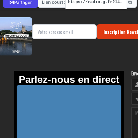
⧉
⋈
Lien court :
Partager
https://radio-g.fr?14594
Inscription News
Env