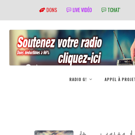
DONS
LIVE VIDÉO
TCHAT'
RADIO G!
APPEL À PROJE