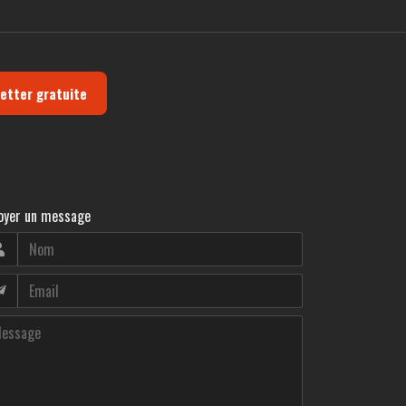
letter gratuite
oyer un message