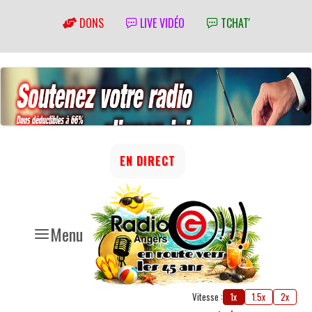
DONS
LIVE VIDÉO
TCHAT'
EN DIRECT
Menu
Vitesse :
1x
1.5x
2x