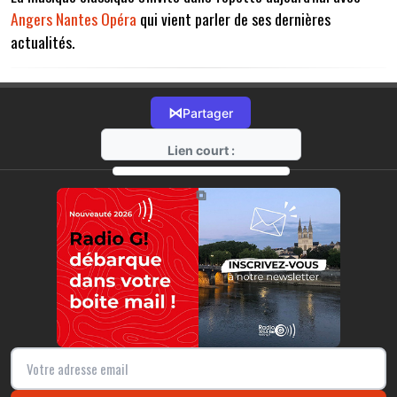
Angers Nantes Opéra
qui vient parler de ses dernières
actualités.
⋈
Partager
Lien court :
https://radio-g.fr?7809
⧉