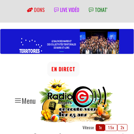
DONS
LIVE VIDÉO
TCHAT'
EN DIRECT
Menu
Vitesse :
1x
1.5x
2x