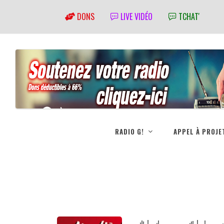
DONS
LIVE VIDÉO
TCHAT'
RADIO G!
APPEL À PROJE