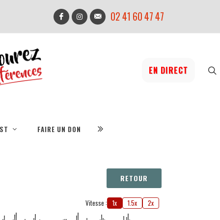
02 41 60 47 47
EN DIRECT
IST
FAIRE UN DON
RETOUR
Vitesse :
1x
1.5x
2x