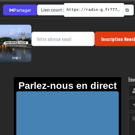
⧉
⋈
Lien court :
Partager
https://radio-g.fr?7734
Inscription News
Env