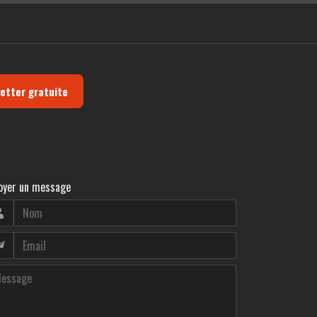
letter gratuite
oyer un message