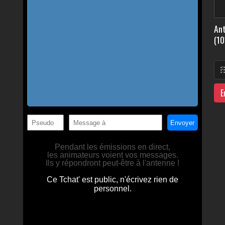
Ant
(10
E