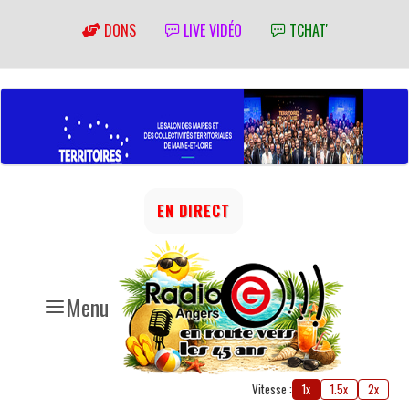
DONS
LIVE VIDÉO
TCHAT'
EN DIRECT
Menu
Vitesse :
1x
1.5x
2x