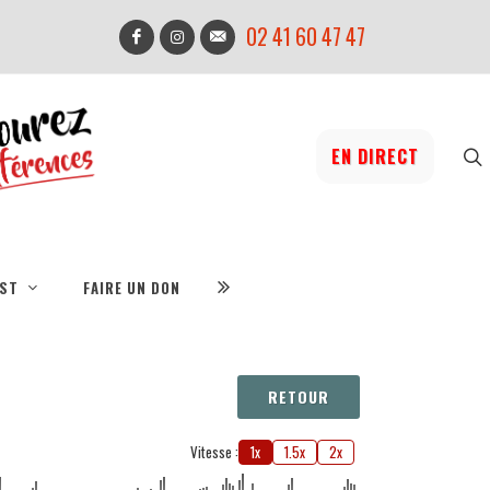
02 41 60 47 47
EN DIRECT
IST
FAIRE UN DON
RETOUR
Vitesse :
1x
1.5x
2x