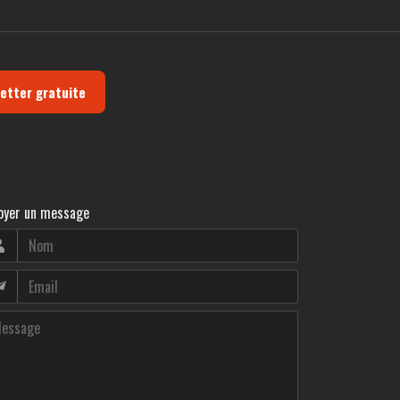
letter gratuite
oyer un message