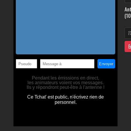
Ant
(10
E