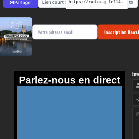
⧉
⋈
Lien court :
Partager
https://radio-g.fr?14622
Inscription News
Env