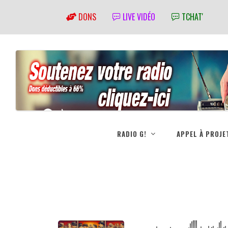
DONS
LIVE VIDÉO
TCHAT'
RADIO G!
APPEL À PROJE