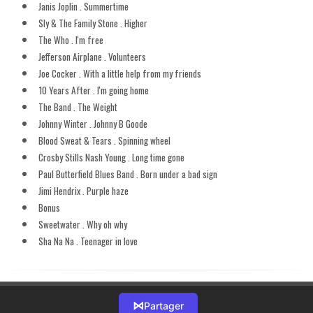
Janis Joplin . Summertime
Sly & The Family Stone . Higher
The Who . I'm free
Jefferson Airplane . Volunteers
Joe Cocker . With a little help from my friends
10 Years After . I'm going home
The Band . The Weight
Johnny Winter . Johnny B Goode
Blood Sweat & Tears . Spinning wheel
Crosby Stills Nash Young . Long time gone
Paul Butterfield Blues Band . Born under a bad sign
Jimi Hendrix . Purple haze
Bonus
Sweetwater . Why oh why
Sha Na Na . Teenager in love
⋈
Partager