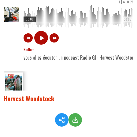
1
|
4
|
0
|
5
00:00
00:05
Radio G!
vous allez écouter un podcast Radio G! : Harvest Woodstock
Harvest Woodstock