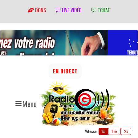
DONS
LIVE VIDÉO
TCHAT'
EN DIRECT
Menu
Vitesse :
1x
1.5x
2x