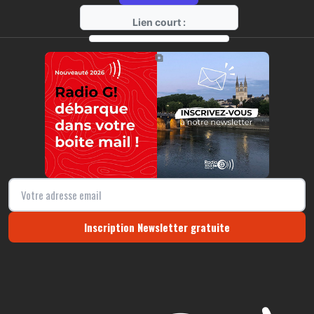
Lien court :
https://radio-g.fr?12776
⧉
Inscription Newsletter gratuite