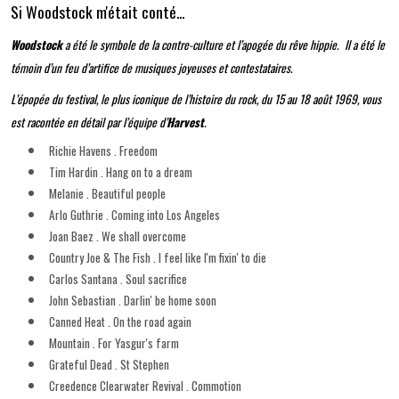
Si Woodstock m'était conté...
Woodstock
a été le symbole de la contre-culture et l’apogée du rêve hippie. Il a été le
témoin d’un feu d’artifice de musiques joyeuses et contestataires.
L’épopée du festival, le plus iconique de l’histoire du rock, du 15 au 18 août 1969, vous
est racontée en détail par l’équipe d’
Harvest
.
Richie Havens . Freedom
Tim Hardin . Hang on to a dream
Melanie . Beautiful people
Arlo Guthrie . Coming into Los Angeles
Joan Baez . We shall overcome
Country Joe & The Fish . I feel like I'm fixin' to die
Carlos Santana . Soul sacrifice
John Sebastian . Darlin' be home soon
Canned Heat . On the road again
Mountain . For Yasgur's farm
Grateful Dead . St Stephen
Creedence Clearwater Revival . Commotion