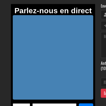
Env
Ant
(10
E