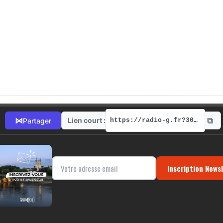
⧉
⋈
Lien court :
Partager
https://radio-g.fr?3097
Inscription News