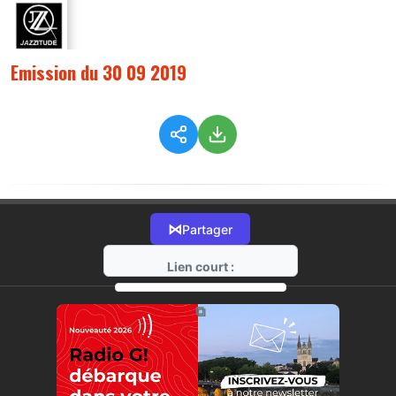
Emission du 30 09 2019
⋈
Partager
Lien court :
https://radio-g.fr?201
⧉