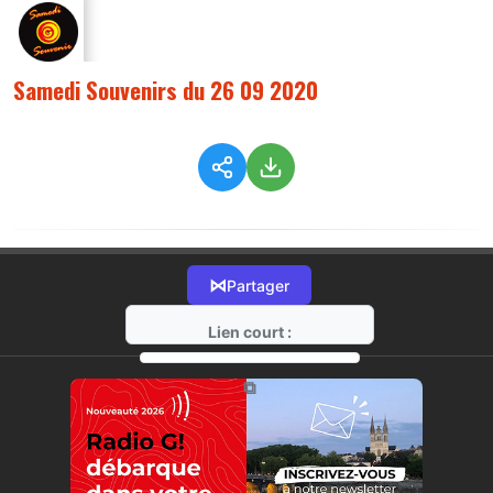
Samedi Souvenirs du 26 09 2020
⋈
Partager
Lien court :
https://radio-g.fr?2900
⧉