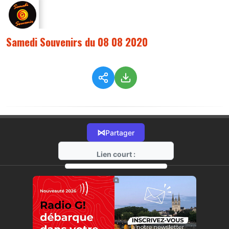
Samedi Souvenirs du 08 08 2020
⋈
Partager
Lien court :
https://radio-g.fr?2662
⧉