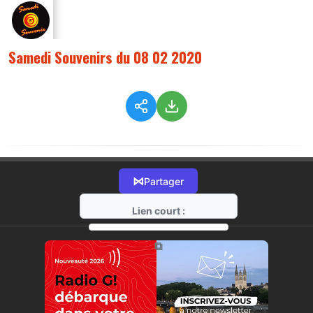
Samedi Souvenirs du 08 02 2020
⋈
Partager
Lien court :
https://radio-g.fr?1447
⧉