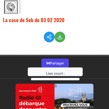
La case de Seb du 03 02 2020
⋈
Partager
Lien court :
https://radio-g.fr?1402
⧉