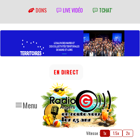
DONS
LIVE VIDÉO
TCHAT'
EN DIRECT
Menu
Vitesse :
1x
1.5x
2x