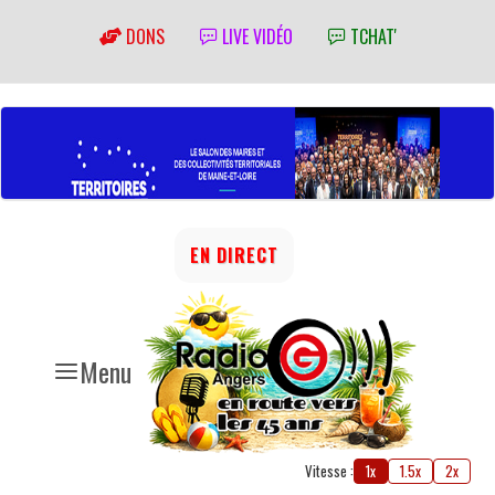
DONS
LIVE VIDÉO
TCHAT'
EN DIRECT
Menu
Vitesse :
1x
1.5x
2x