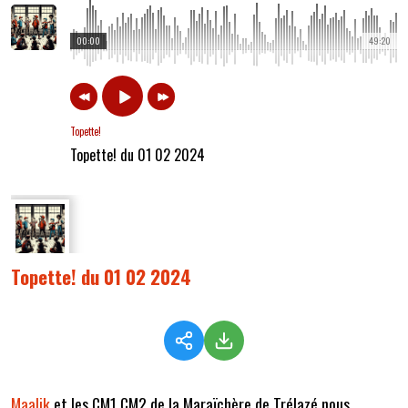
00:00
49:20
Topette!
Topette! du 01 02 2024
Topette! du 01 02 2024
Maalik
et les CM1 CM2 de la Maraïchère de Trélazé nous