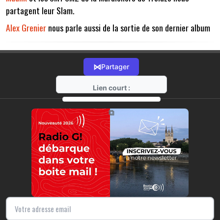
partagent leur Slam.
Alex Grenier
nous parle aussi de la sortie de son dernier album
⋈
Partager
Lien court :
https://radio-g.fr?13802
⧉