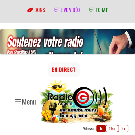
DONS
LIVE VIDÉO
TCHAT'
EN DIRECT
Menu
Vitesse :
1x
1.5x
2x