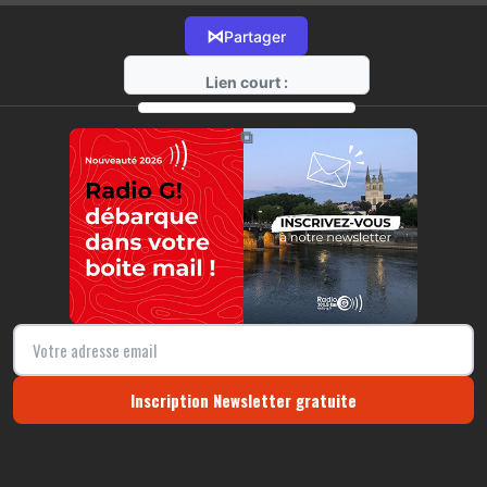
⋈
Partager
Lien court :
https://radio-g.fr?12842
⧉
Inscription Newsletter gratuite