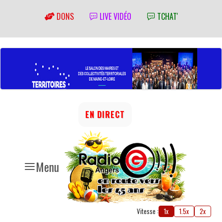
DONS
LIVE VIDÉO
TCHAT'
EN DIRECT
Menu
Vitesse :
1x
1.5x
2x