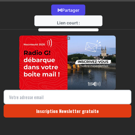
⋈
Partager
Lien court :
https://radio-g.fr?10494
⧉
Inscription Newsletter gratuite