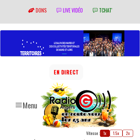
DONS
LIVE VIDÉO
TCHAT'
EN DIRECT
Menu
Vitesse :
1x
1.5x
2x