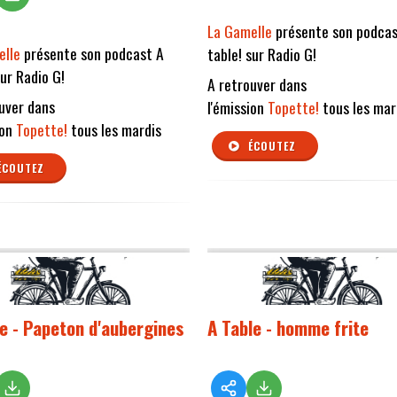
La Gamelle
présente son podcas
elle
présente son podcast A
table! sur Radio G!
sur Radio G!
A retrouver dans
uver dans
l'émission
Topette!
tous les mar
ion
Topette!
tous les mardis
ÉCOUTEZ
ÉCOUTEZ
le - Papeton d'aubergines
A Table - homme frite