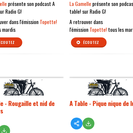
elle
présente son podcast A
La Gamelle
présente son podcas
sur Radio G!
table! sur Radio G!
uver dans l'émission
Topette!
A retrouver dans
s mardis
l'émission
Topette!
tous les mar
ÉCOUTEZ
ÉCOUTEZ
e - Rougaille et nid de
A Table - Pique nique de 
es