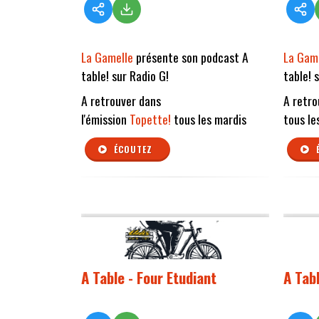
La Gamelle
présente son podcast A
La Gam
table! sur Radio G!
table! 
A retrouver dans
A retro
l'émission
Topette!
tous les mardis
tous le
ÉCOUTEZ
A Table - Four Etudiant
A Tab