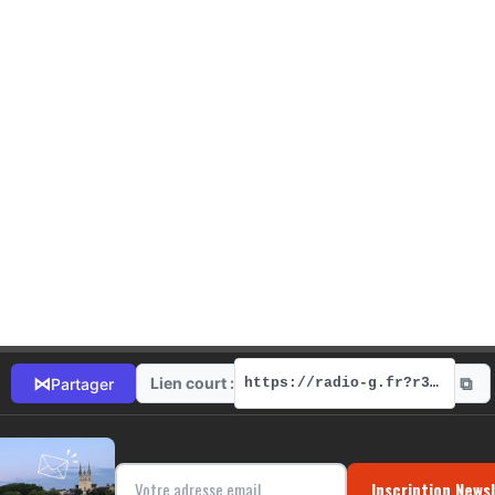
⧉
⋈
Lien court :
Partager
https://radio-g.fr?r318
Inscription News