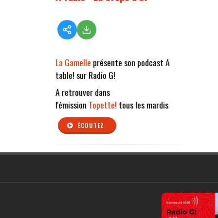
La Gamelle
présente son podcast A
table! sur Radio G!
A retrouver dans
l'émission
Topette!
tous les mardis
ÉCOUTEZ