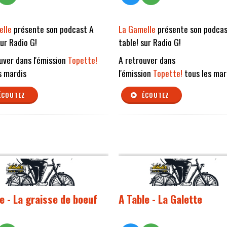
elle
présente son podcast A
La Gamelle
présente son podcas
sur Radio G!
table! sur Radio G!
uver dans l'émission
Topette!
A retrouver dans
s mardis
l'émission
Topette!
tous les mar
ÉCOUTEZ
ÉCOUTEZ
le - La graisse de boeuf
A Table - La Galette