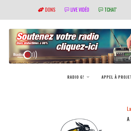
DONS
LIVE VIDÉO
TCHAT'
RADIO G!
APPEL À PROJE
L
A 