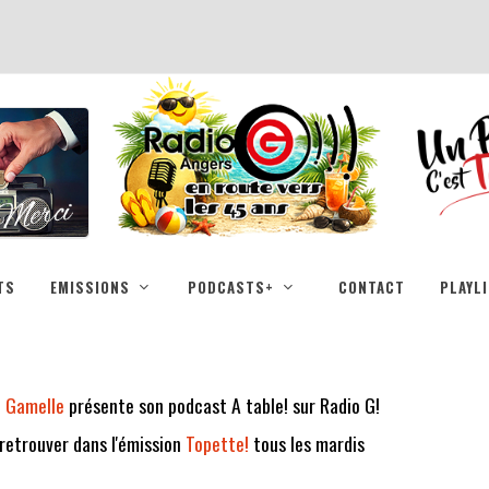
TS
EMISSIONS
PODCASTS+
CONTACT
PLAYL
a Gamelle
présente son podcast A table! sur Radio G!
retrouver dans l'émission
Topette!
tous les mardis