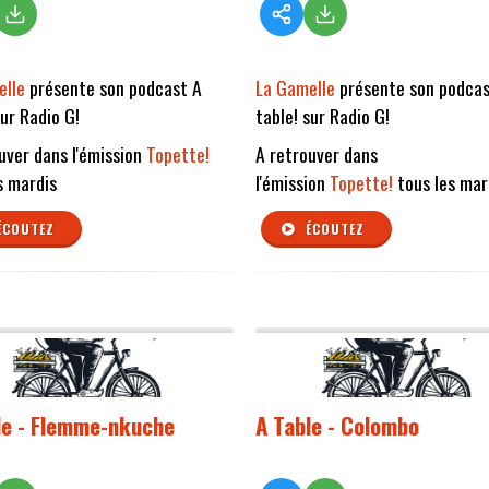
elle
présente son podcast A
La Gamelle
présente son podcas
sur Radio G!
table! sur Radio G!
uver dans l'émission
Topette!
A retrouver dans
s mardis
l'émission
Topette!
tous les mar
ÉCOUTEZ
ÉCOUTEZ
le - Flemme-nkuche
A Table - Colombo