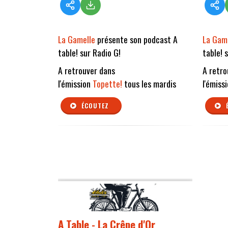
La Gamelle
présente son podcast A
La Gam
table! sur Radio G!
table! 
A retrouver dans
A retro
l'émission
Topette!
tous les mardis
l'émiss
ÉCOUTEZ
A Table - La Crêpe d'Or