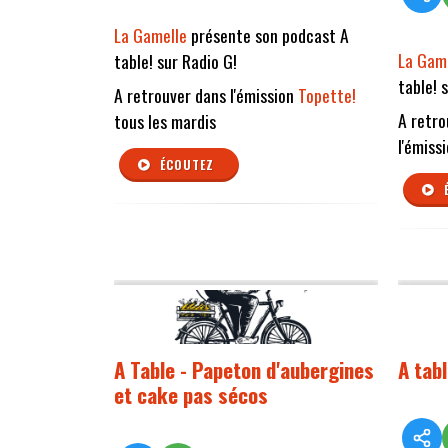
La Gamelle
présente son podcast A
La Gam
table! sur Radio G!
table! 
A retrouver dans l'émission
Topette!
A retro
tous les mardis
l'émiss
ÉCOUTEZ
A Table - Papeton d'aubergines
A tab
et cake pas sécos