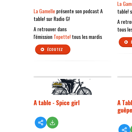
La Gam
La Gamelle
présente son podcast A
table! 
table! sur Radio G!
A retro
A retrouver dans
tous le
l'émission
Topette!
tous les mardis
ÉCOUTEZ
A table - Spice girl
A Tabl
guêp