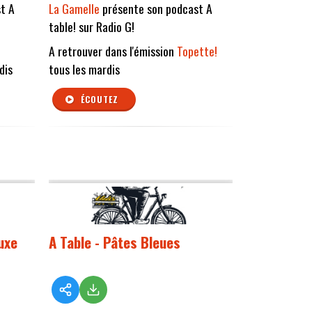
t A
La Gamelle
présente son podcast A
table! sur Radio G!
A retrouver dans l'émission
Topette!
dis
tous les mardis
ÉCOUTEZ
luxe
A Table - Pâtes Bleues