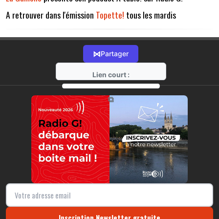
A retrouver dans l'émission
Topette!
tous les mardis
⋈
Partager
Lien court :
https://radio-g.fr?13352
⧉
Inscription Newsletter gratuite