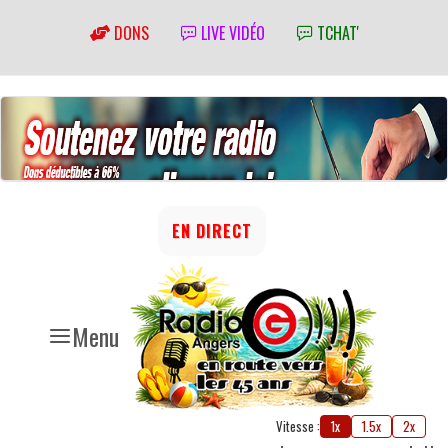
DONS
LIVE VIDÉO
TCHAT'
EN DIRECT
Menu
Vitesse :
1x
1.5x
2x