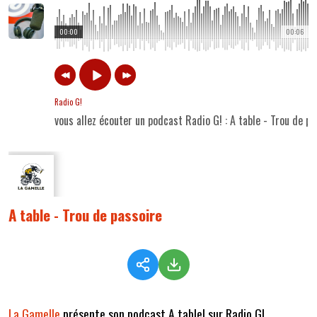
00:00
00:06
Radio G!
vous allez écouter un podcast Radio G! : A table - Trou de pa
A table - Trou de passoire
La Gamelle
présente son podcast A table! sur Radio G!