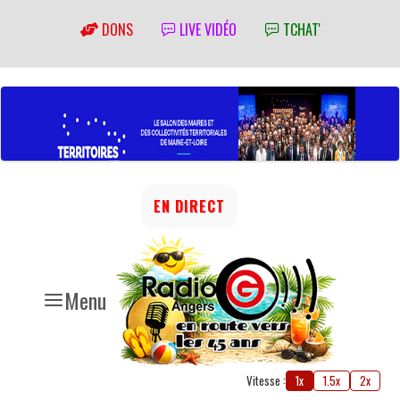
DONS
LIVE VIDÉO
TCHAT'
EN DIRECT
Menu
Vitesse :
1x
1.5x
2x