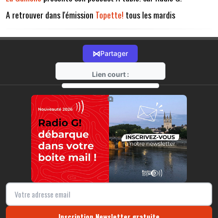
A retrouver dans l'émission
Topette!
tous les mardis
⋈
Partager
Lien court :
https://radio-g.fr?11471
⧉
Inscription Newsletter gratuite