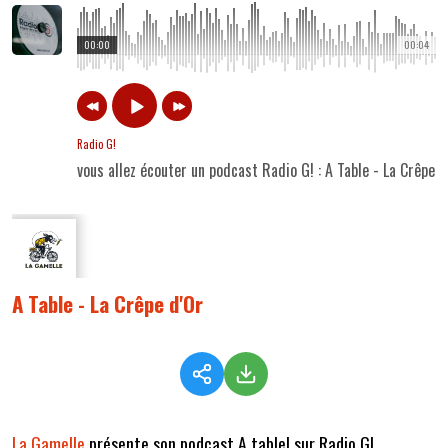
00:00
00:04
Radio G!
vous allez écouter un podcast Radio G! : A Table - La Crêpe d
A Table - La Crêpe d'Or
La Gamelle
présente son podcast A table! sur Radio G!