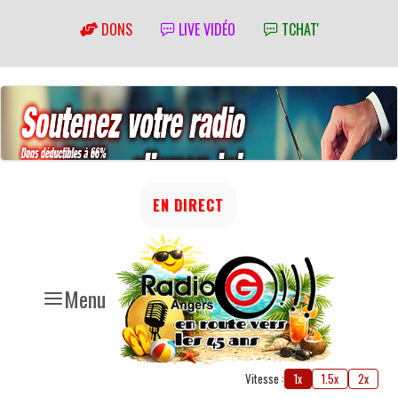
DONS
LIVE VIDÉO
TCHAT'
EN DIRECT
Menu
Vitesse :
1x
1.5x
2x