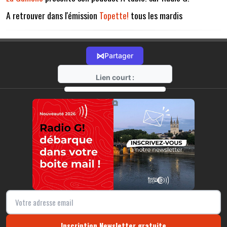
A retrouver dans l'émission
Topette!
tous les mardis
⋈
Partager
Lien court :
https://radio-g.fr?11302
⧉
Inscription Newsletter gratuite