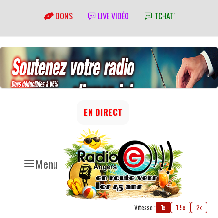
DONS
LIVE VIDÉO
TCHAT'
EN DIRECT
Menu
Vitesse :
1x
1.5x
2x