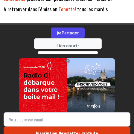
A retrouver dans l'émission
Topette!
tous les mardis
⋈
Partager
Lien court :
https://radio-g.fr?11298
⧉
Inscription Newsletter gratuite