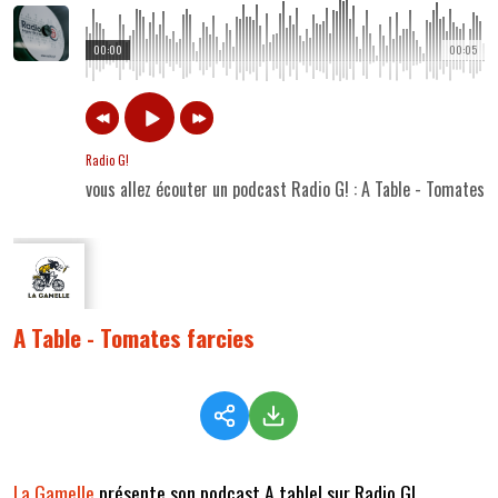
00:00
00:05
Radio G!
vous allez écouter un podcast Radio G! : A Table - Tomates f
A Table - Tomates farcies
La Gamelle
présente son podcast A table! sur Radio G!