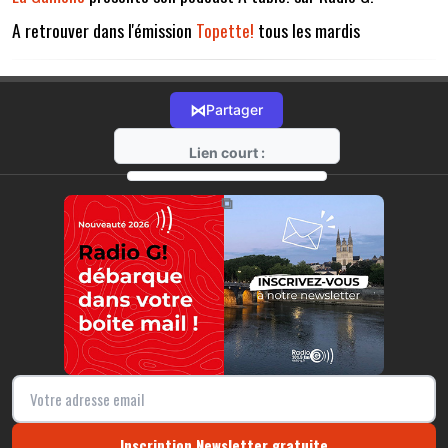
A retrouver dans l'émission
Topette!
tous les mardis
⋈
Partager
Lien court :
https://radio-g.fr?11299
⧉
Inscription Newsletter gratuite