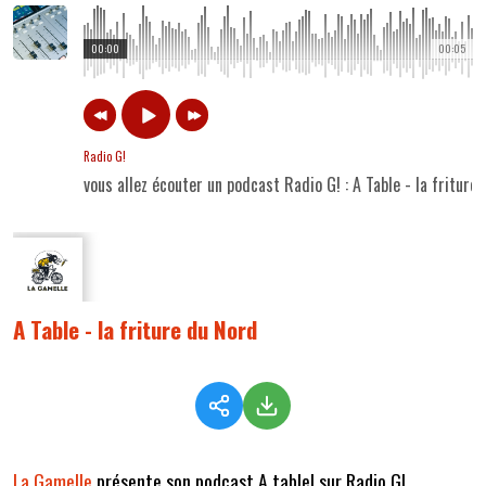
00:00
00:05
Radio G!
vous allez écouter un podcast Radio G! : A Table - la friture
A Table - la friture du Nord
La Gamelle
présente son podcast A table! sur Radio G!