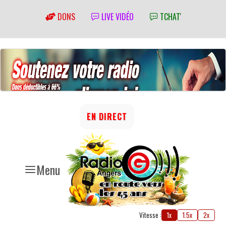
DONS
LIVE VIDÉO
TCHAT'
EN DIRECT
Menu
Vitesse :
1x
1.5x
2x